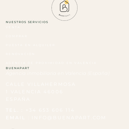
NUESTROS SERVICIOS​
VENTA
COMPRAR
PUESTA EN ALQUILER
RENOVACIÓN
AGENCIA DE PROXIMIDAD EN VALENCIA
BUENAPART
Agencia inmobiliaria en Valencia (España)
CALLE VILLAHERMOSA
1 VALENCIA 46006
ESPAÑA
TEL. :
+34 653 606 114
EMAIL
: INFO@BUENAPART.COM