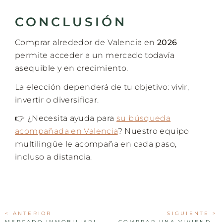
CONCLUSIÓN
Comprar alrededor de Valencia en
2026
permite acceder a un mercado todavía
asequible y en crecimiento.
La elección dependerá de tu objetivo: vivir,
invertir o diversificar.
👉 ¿Necesita ayuda para
su búsqueda
acompañada en Valencia
? Nuestro equipo
multilingüe le acompaña en cada paso,
incluso a distancia.
< ANTERIOR
SIGUIENTE >
MERCADO INMOBILIARIO EN VALENCIA EN 2026: SUBIDA DE PRECIOS, TENSIÓN Y FIN DEL MITO DE LA BAJADA
COMPRAR UNA VIVIENDA EN VALENCIA EN 2026 COSTARÁ MENOS: EL ITP BAJA AL 9 %