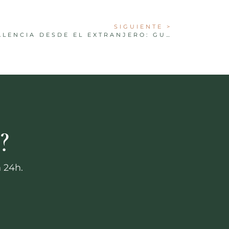
SIGUIENTE >
VENDER TU PISO EN VALENCIA DESDE EL EXTRANJERO: GUÍA 2026
?
 24h.