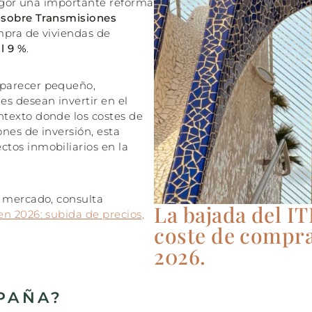
vigor una importante reforma
 sobre Transmisiones
mpra de viviendas de
l 9 %
.
 parecer pequeño,
s desean invertir en el
ntexto donde los costes de
nes de inversión, esta
tos inmobiliarios en la
l mercado, consulta
La bajada del IT
en 2026: subida de precios,
coste de compra
2026.
SPAÑA?