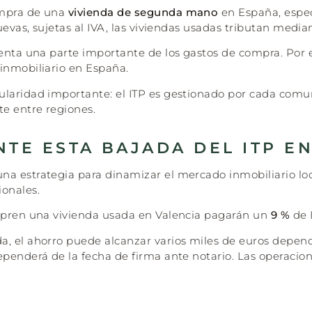
ompra de una
vivienda de segunda mano
en España, espe
nuevas, sujetas al IVA, las viviendas usadas tributan med
senta una parte importante de los gastos de compra. Por 
inmobiliario en España.
ularidad importante: el ITP es gestionado por cada comun
e entre regiones.
TE ESTA BAJADA DEL ITP E
a estrategia para dinamizar el mercado inmobiliario local
onales.
mpren una vivienda usada en Valencia pagarán un
9 %
de I
a, el ahorro puede alcanzar varios miles de euros depend
ependerá de la fecha de firma ante notario. Las operacio