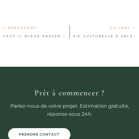
< PRÉCÉDENT
SUIVANT >
VAUT IL MIEUX PASSER PAR VOTRE BANQUE OU UNE BANQUE ESPAGNOLE POUR VOTRE ACHAT ?
VIE CULTURELLE À VALENCE : MUSÉES, GALERIES D’ART ET AU-DELÀ
Prêt à commencer ?
Parlez-nous de votre projet. Estimation gratuite,
réponse sous 24h.
PRENDRE CONTACT