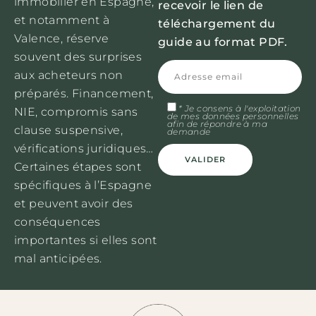
immobilier en Espagne,
recevoir le lien de
et notamment à
téléchargement du
Valence, réserve
guide au format PDF.
souvent des surprises
aux acheteurs non
préparés. Financement,
* Je consens à l'exploitation
NIE, compromis sans
de mes données personnelles
afin de répondre à ma
clause suspensive,
demande
vérifications juridiques…
Certaines étapes sont
spécifiques à l’Espagne
Alternative:
et peuvent avoir des
conséquences
importantes si elles sont
mal anticipées.