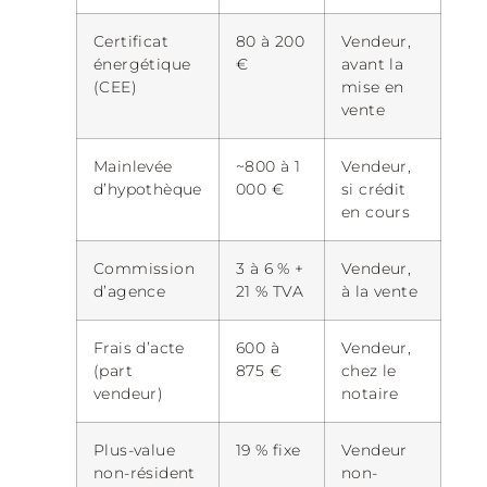
Certificat
80 à 200
Vendeur,
énergétique
€
avant la
(CEE)
mise en
vente
Mainlevée
~800 à 1
Vendeur,
d’hypothèque
000 €
si crédit
en cours
Commission
3 à 6 % +
Vendeur,
d’agence
21 % TVA
à la vente
Frais d’acte
600 à
Vendeur,
(part
875 €
chez le
vendeur)
notaire
Plus-value
19 % fixe
Vendeur
non-résident
non-